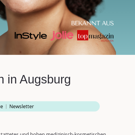
n in Augsburg
te
Newsletter
tattetes und hohen medizinisch-kosmetischen