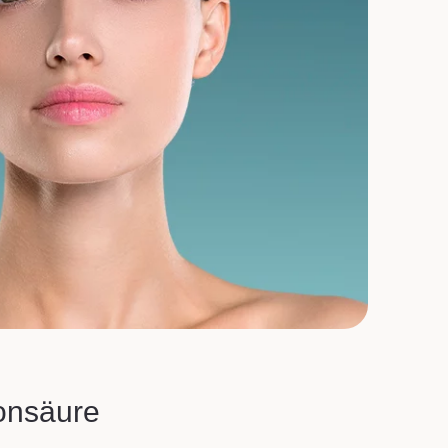
onsäure