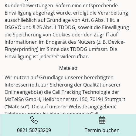
Kundenbewertungen. Sofern eine entsprechende
Einwilligung abgefragt wurde, erfolgt die Verarbeitung
ausschließlich auf Grundlage von Art. 6 Abs. 1 lit. a
DSGVO und § 25 Abs. 1 TDDDG, soweit die Einwilligung
die Speicherung von Cookies oder den Zugriff auf
Informationen im Endgerät des Nutzers (z. B. Device-
Fingerprinting) im Sinne des TDDDG umfasst. Die
Einwilligung ist jederzeit widerrufbar.
Matelso
Wir nutzen auf Grundlage unserer berechtigten
Interessen (d.h. zur Sicherung der Qualität unserer
Onlineangebote) die Call Tracking Technologie der
MaTelSo GmbH, Heilbronnerstr. 150, 70191 Stuttgart
(“Matelso”). Die auf unserer Website angegebene
Telefonnummer ist eine so genannte Call-
Trackingnummer, bei der Uhrzeit, Datum,
Anrufannahme und Dauer des Anrufes sowie die
0821 50763209
Termin buchen
Telefonnummern beider Teilnehmer erfasst,